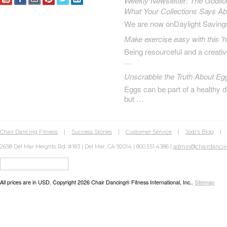
Weekly Newsletter: The Godilo
What Your Collections Says A
We are now onDaylight Saving
Make exercise easy with this 'h
Being resourceful and a creat
…
Unscrabble the Truth About Eg
Eggs can be part of a healthy d
but …
Chair Dancing Fitness
|
Success Stories
|
Customer Service
|
Jodi's Blog
2658 Del Mar Heights Rd. #183 | Del Mar, CA 92014 | 800.551.4386 |
admin@chairdanci
All prices are in
USD
. Copyright 2026 Chair Dancing® Fitness International, Inc..
Sitemap