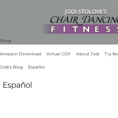
Shop
Amazon Download
Virtual CDF
About Jodi
Try N
Jodi's Blog
Español
Español