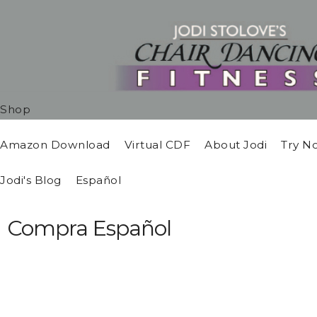
Shop
Amazon Download
Virtual CDF
About Jodi
Try N
Jodi's Blog
Español
Compra Español