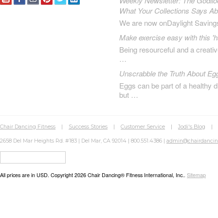
Weekly Newsletter: The Godilo
What Your Collections Says A
We are now onDaylight Saving
Make exercise easy with this 'h
Being resourceful and a creat
…
Unscrabble the Truth About Eg
Eggs can be part of a healthy d
but …
Chair Dancing Fitness
|
Success Stories
|
Customer Service
|
Jodi's Blog
2658 Del Mar Heights Rd. #183 | Del Mar, CA 92014 | 800.551.4386 |
admin@chairdanci
All prices are in
USD
. Copyright 2026 Chair Dancing® Fitness International, Inc..
Sitemap